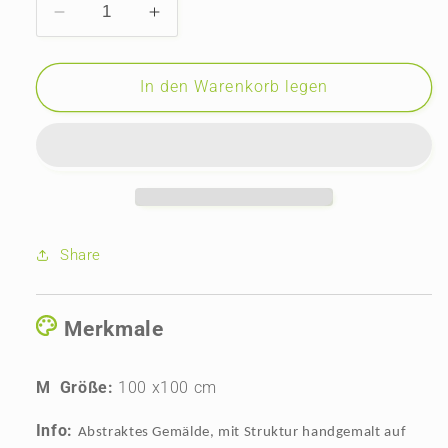
Verringere
Erhöhe
die
die
Menge
Menge
für
für
In den Warenkorb legen
Der
Der
Weg
Weg
zum
zum
Tor
Tor
Share
Merkmale
M Größe:
100 x100 cm
Info:
Abstraktes Gemälde, mit Struktur handgemalt auf